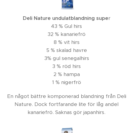
Deli Nature undulatblandning supe
r
43 % Gul hirs
32 % kanariefrö
8 % vit hirs
5 % skalad havre
3% gul senegalhirs
3 % röd hirs
2 % hampa
1 % nigerfrö
En något bättre komponerad blandning från Deli
Nature. Dock fortfarande lite för låg andel
kanariefrö. Saknas gör japanhirs.