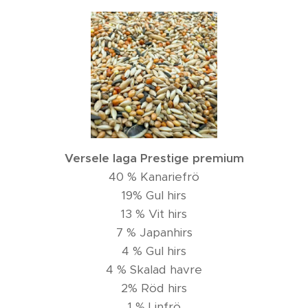
Versele laga Prestige premium
40 % Kanariefrö
19% Gul hirs
13 % Vit hirs
7 % Japanhirs
4 % Gul hirs
4 % Skalad havre
2% Röd hirs
1 % Linfrö