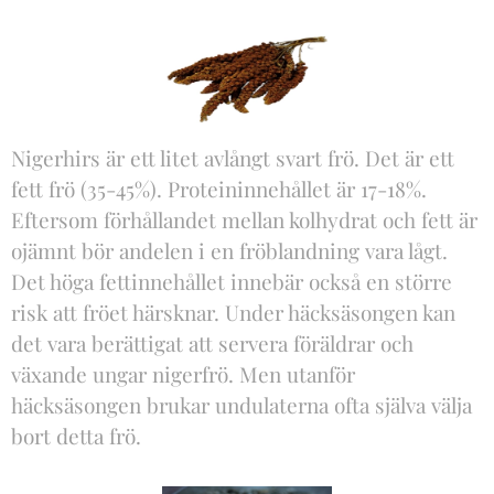
Nigerhirs är ett litet avlångt svart frö. Det är ett
fett frö (35-45%). Proteininnehållet är 17-18%.
Eftersom förhållandet mellan kolhydrat och fett är
ojämnt bör andelen i en fröblandning vara lågt.
Det höga fettinnehållet innebär också en större
risk att fröet härsknar. Under häcksäsongen kan
det vara berättigat att servera föräldrar och
växande ungar nigerfrö. Men utanför
häcksäsongen brukar undulaterna ofta själva välja
bort detta frö.