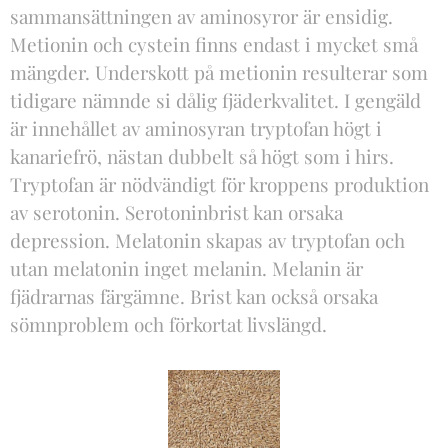
sammansättningen av aminosyror är ensidig.
Metionin och cystein finns endast i mycket små
mängder. Underskott på metionin resulterar som
tidigare nämnde si dålig fjäderkvalitet. I gengäld
är innehållet av aminosyran tryptofan högt i
kanariefrö, nästan dubbelt så högt som i hirs.
Tryptofan är nödvändigt för kroppens produktion
av serotonin. Serotoninbrist kan orsaka
depression. Melatonin skapas av tryptofan och
utan melatonin inget melanin. Melanin är
fjädrarnas färgämne. Brist kan också orsaka
sömnproblem och förkortat livslängd.