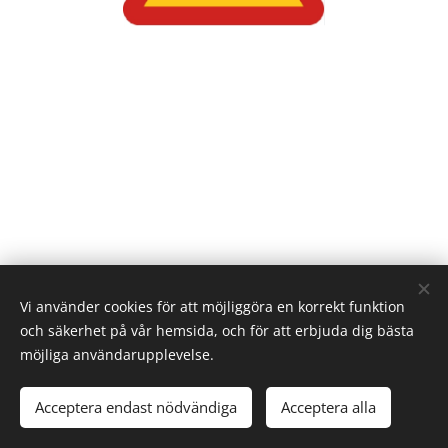
Artikel skriven av Karin Markström
Vi använder cookies för att möjliggöra en korrekt funktion
och säkerhet på vår hemsida, och för att erbjuda dig bästa
möjliga användarupplevelse.
© 2024
Svensk Undulathobby.
Alla rättigheter reserverade.
Acceptera endast nödvändiga
Acceptera alla
Skapad med
Webnode
Cookies