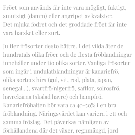
Fröet som används får inte vara mögligt, fuktigt,
smutsigt (damm) eller angripet av kvalster.
Det mjuka fodret och det groddade fröet får inte
vara härsket eller surt.
Ju fler frösorter desto bättre. I det vilda äter de
hundratals olika fröer och de flesta fröblandningar
innehåller under tio olika sorter. Vanliga frösorter
som ingår i undulatblandningar är kanariefrö,
olika sorters hirs (gul, vit, röd, plata, japan,
senegal...), svartfrö/nigerfrö, safflor, solrosfrö,
havrekärna (skalad havre) och hampfrö.
Kanariefröhalten bör vara ca 40-50% i en bra
fröblandning. Näringsvärdet kan variera i ett och
samma fröslag. Det påverkas nämligen av
förhållandena där det växer, regnmängd, jord