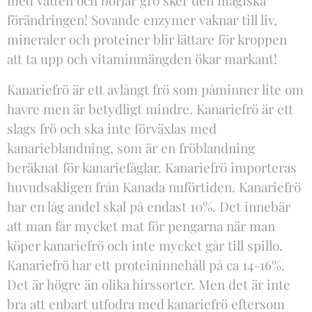
med vatten och börjar gro sker den magiska
förändringen! Sovande enzymer vaknar till liv,
mineraler och proteiner blir lättare för kroppen
att ta upp och vitaminmängden ökar markant!
Kanariefrö är ett avlångt frö som påminner lite om
havre men är betydligt mindre. Kanariefrö är ett
slags frö och ska inte förväxlas med
kanarieblandning, som är en fröblandning
beräknat för kanariefåglar. Kanariefrö importeras
huvudsakligen från Kanada nuförtiden. Kanariefrö
har en låg andel skal på endast 10%. Det innebär
att man får mycket mat för pengarna när man
köper kanariefrö och inte mycket går till spillo.
Kanariefrö har ett proteininnehåll på ca 14-16%.
Det är högre än olika hirssorter. Men det är inte
bra att enbart utfodra med kanariefrö eftersom