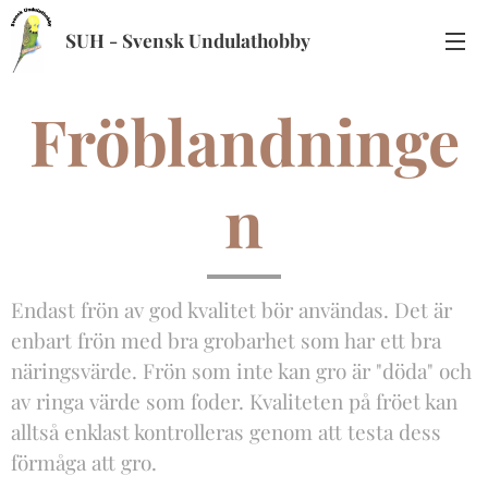
SUH - Svensk Undulathobby
Fröblandninge
n
Endast frön av god kvalitet bör användas. Det är
enbart frön med bra grobarhet som har ett bra
näringsvärde. Frön som inte kan gro är "döda" och
av ringa värde som foder. Kvaliteten på fröet kan
alltså enklast kontrolleras genom att testa dess
förmåga att gro.