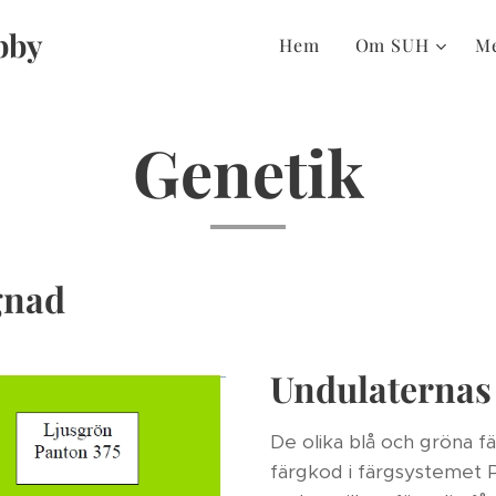
bby
Hem
Om SUH
M
Genetik
gnad
Undulaternas 
De olika blå och gröna f
färgkod i färgsystemet P