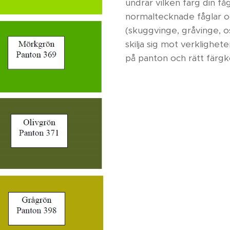
undrar vilken färg din få
normaltecknade fåglar och
(skuggvinge, gråvinge, o
skilja sig mot verklighe
på panton och rätt färgk